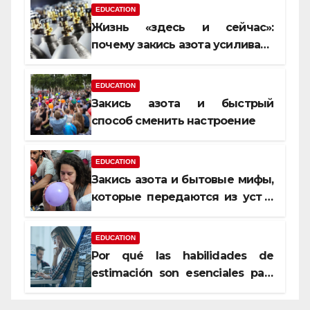
EDUCATION
Жизнь «здесь и сейчас»:
почему закись азота усиливает
момент, но не память
EDUCATION
Закись азота и быстрый
способ сменить настроение
EDUCATION
Закись азота и бытовые мифы,
которые передаются из уст в
уста
EDUCATION
Por qué las habilidades de
estimación son esenciales para
proyectos de construcción
rentables