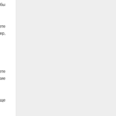
обы
ете
ер,
ете
кие
еще