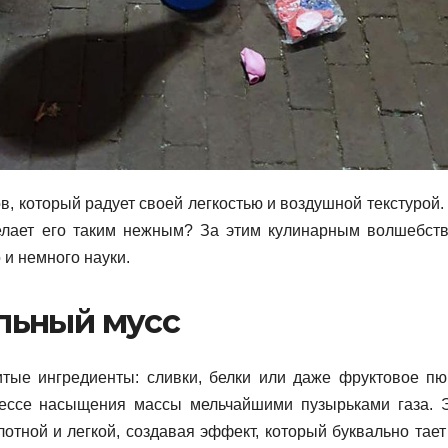
в, который радует своей легкостью и воздушной текстурой.
делает его таким нежным? За этим кулинарным волшебст
 и немного науки.
альный мусс
тые ингредиенты: сливки, белки или даже фруктовое пю
цессе насыщения массы мельчайшими пузырьками газа. 
отной и легкой, создавая эффект, который буквально тает