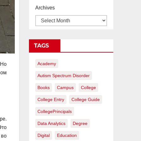
proyectos de
Archives
construcción
rentables
TAGS
Academy
 Но
вом
Autism Spectrum Disorder
Books
Campus
College
College Entry
College Guide
CollegePrincipals
ре.
Data Analytics
Degree
Это
Digital
Education
 во