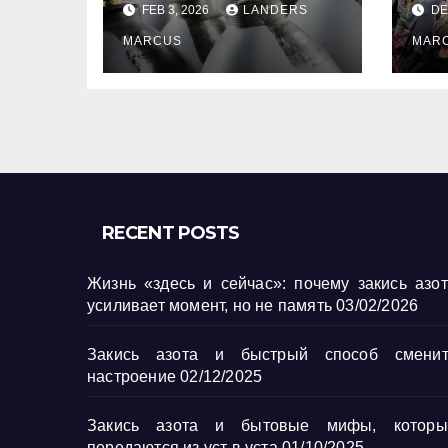
FEB 3, 2026
LANDERS
DE
усиливает
на
момент, но не
MARCUS
MAR
память
RECENT POSTS
Жизнь «здесь и сейчас»: почему закись азо
усиливает момент, но не память
03/02/2026
Закись азота и быстрый способ сменит
настроение
02/12/2025
Закись азота и бытовые мифы, которы
передаются из уст в уста
01/10/2025