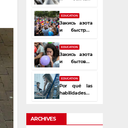
почему
закись азота
EDUCATION
усиливает
Закись азота
момент, но
и быстрый
не память
способ
сменить
EDUCATION
настроение
Закись азота
и бытовые
мифы,
которые
EDUCATION
передаются
Por qué las
из уст в уста
habilidades
de estimación
son
esenciales
ARCHIVES
para