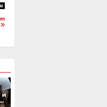
rom
4
 и
ы,