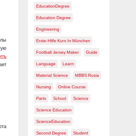
EducationDegree
Education Degree
Engineering
алы
Erste-Hilfe Kurs In München
ную
Football Jersey Maker
Guide
ить
Language
Learn
ает
Material Science
MBBS Rusia
Nursing
Online Course
Parts
School
Science
Science Education
ScienceEducation
рта
Second Degree
Student