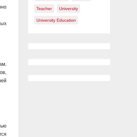
нно
Teacher
University
University Education
ных
ам.
ов,
ней
тью
тся