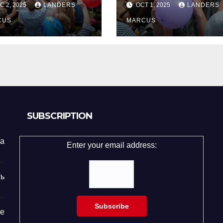
C 2, 2025
LANDERS
OCT 1, 2025
LANDERS
строение
передаются 
CUS
уст в уста
MARCUS
SUBSCRIPTION
та
Enter your email address:
ь
е