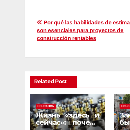
Post
Por qué las habilidades de estim
son esenciales para proyectos de
navigation
construcción rentables
Related Post
EDUCATION
EDUC
Жизнь «здесь и
За
сейчас»: почему
бы
закись азота
см